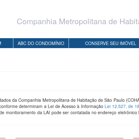
o principal
1
Ir para o menu
2
Ir para o rodapé
3
Companhia Metropolitana de Habit
M
ABC DO CONDOMÍNIO
CONSERVE SEU IMÓVEL
 dados da Companhia Metropolitana de Habitação de São Paulo (COHAB
ca, conforme determinam a Lei de Acesso à Informação
Lei 12.527, de 1
e monitoramento da LAI pode ser contatada no endereço eletrônico 